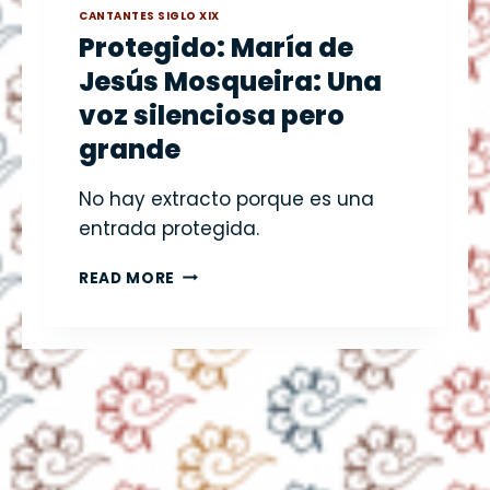
E
CANTANTES SIGLO XIX
J
Protegido: María de
E
Jesús Mosqueira: Una
S
Ú
voz silenciosa pero
S
grande
C
E
No hay extracto porque es una
P
E
entrada protegida.
D
A
P
READ MORE
Y
R
C
O
O
T
S
E
Í
G
O
I
:
D
U
O
N
: