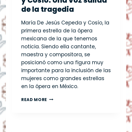
y Cosío: Una voz salida
de la tragedia
María De Jesús Cepeda y Cosío, la
primera estrella de la ópera
mexicana de la que tenemos
noticia. Siendo ella cantante,
maestra y compositora, se
posicionó como una figura muy
importante para la inclusión de las
mujeres como grandes estrellas
en la ópera en México.
M
READ MORE
A
R
Í
A
D